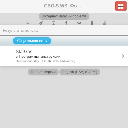
GBO-S.WS: Форум
Интернет магазин gbo-s.ws
Результаты поиска
Социальная сеть
StarGas
в Программы, инструкции.
Отправлено
May 01 2016 08:32 PM
(admin)
Полная версия
English (USA) (COPY)