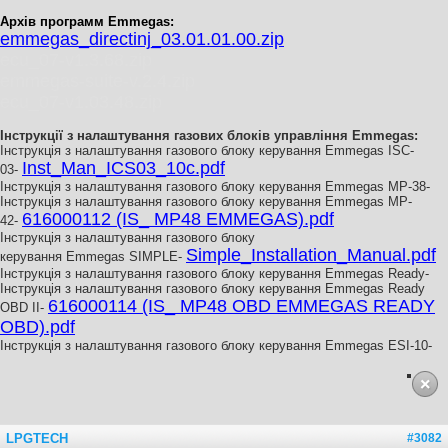
Архів программ Emmegas:
emmegas_directinj_03.01.01.00.zip
ecu_07-v1.3.68.zip
emmegas-suite-v.2.4.zip
ecu_07-v1.03.48.zip
Інструкції з налаштування газових блоків управління Emmegas:
Інструкція з налаштування газового блоку керування
Emmegas ISC-
Inst_Man_ICS03_10c.pdf
03-
Інструкція з налаштування газового блоку керування Emmegas MP-38-
Інструкція з налаштування газового блоку керування
Emmegas MP-
616000112 (IS_ MP48 EMMEGAS).pdf
42-
Інструкція з налаштування газового блоку
Simple_Installation_Manual.pdf
керування
Emmegas SIMPLE-
Інструкція з налаштування газового блоку керування
Emmegas Ready-
Інструкція з налаштування газового блоку керування
Emmegas Ready
616000114 (IS_ MP48 OBD EMMEGAS READY
OBD II-
OBD).pdf
Інструкція з налаштування газового блоку керування
Emmegas ESI-10-
LPGTECH
#3082