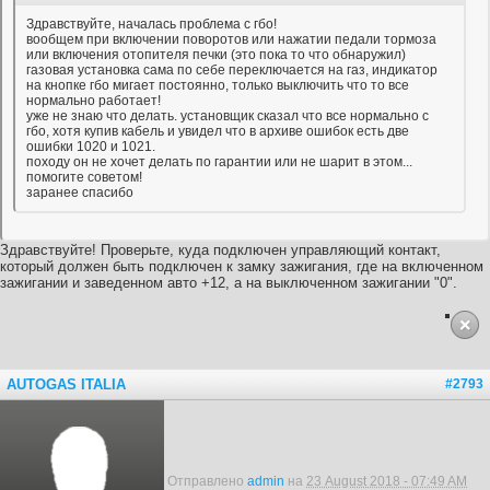
Здравствуйте, началась проблема с гбо!
вообщем при включении поворотов или нажатии педали тормоза
или включения отопителя печки (это пока то что обнаружил)
газовая установка сама по себе переключается на газ, индикатор
на кнопке гбо мигает постоянно, только выключить что то все
нормально работает!
уже не знаю что делать. установщик сказал что все нормально с
гбо, хотя купив кабель и увидел что в архиве ошибок есть две
ошибки 1020 и 1021.
походу он не хочет делать по гарантии или не шарит в этом...
помогите советом!
заранее спасибо
Здравствуйте! Проверьте, куда подключен управляющий контакт,
который должен быть подключен к замку зажигания, где на включенном
зажигании и заведенном авто +12, а на выключенном зажигании "0".
AUTOGAS ITALIA
#2793
Отправлено
admin
на
23 August 2018 - 07:49 AM