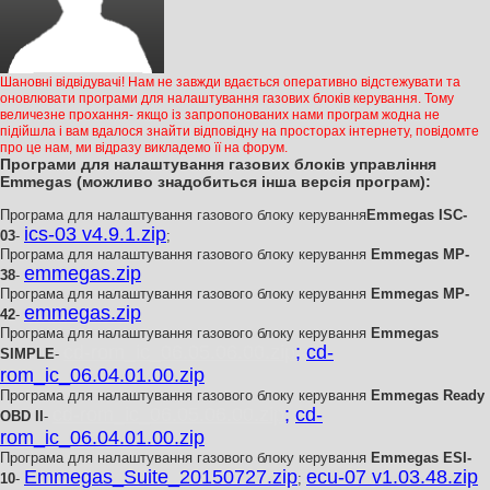
Шановні відвідувачі! Нам не завжди вдається оперативно відстежувати та
оновлювати програми для налаштування газових блоків керування. Тому
величезне прохання- якщо із запропонованих нами програм жодна не
підійшла і вам вдалося знайти відповідну на просторах інтернету, повідомте
про це нам, ми відразу викладемо її на форум.
Програми для налаштування газових блоків управління
Emmegas (можливо знадобиться інша версія програм):
Програма для налаштування газового блоку керування
Emmegas ISC-
ics-03 v4.9.1.zip
03
-
;
Програма для налаштування газового блоку керування
Emmegas MP-
emmegas.zip
38
-
Програма для налаштування газового блоку керування
Emmegas MP-
emmegas.zip
42
-
Програма для налаштування газового блоку керування
Emmegas
cd-rom_ic_06.05.06.00.zip
;
cd-
SIMPLE
-
rom_ic_06.04.01.00.zip
Програма для налаштування газового блоку керування
Emmegas Ready
cd-rom_ic_06.05.06.00.zip
;
cd-
OBD II
-
rom_ic_06.04.01.00.zip
Програма для налаштування газового блоку керування
Emmegas ESI-
Emmegas_Suite_20150727.zip
ecu-07 v1.03.48.zip
10
-
;