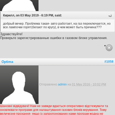
Кирилл, on 03 May 2019 - 6:19 PM, said:
добрый вечер. Проблема такая- авто работает, на газ переключается, но
все лампочки горят(бегают по кругу), в чем может быть причина???
Здравствуйте!
Проверьте зарегистрированные ошибки в газовом блоке управления.
Optima
#1058
Отправлено
admin
на
01 May 2016 - 10:02 PM
Шановні відвідувачі! Нам не завжди вдається оперативно відстежувати та
оновлювати програми для налаштування газових блоків керування. Тому
величезне прохання- якщо із запропонованих нами програм жодна не