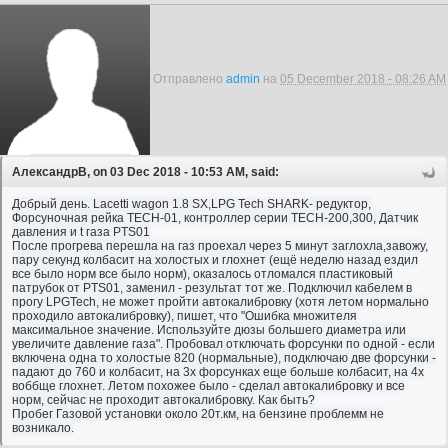
Отправлено
admin
на
05 December 2018 - 08:26 AM
АлександрВ, on 03 Dec 2018 - 10:53 AM, said:
Добрый день. Lacetti wagon 1.8 SX,LPG Tech SHARK- редуктор,
Форсуночная рейка TECH-01, контроллер серии TECH-200,300, Датчик
давления и t газа PTS01
После прогрева перешла на газ проехал через 5 минут заглохла,завожу,
пару секунд колбасит на холостых и глохнет (ещё неделю назад ездил
все было норм все было норм), оказалось отломался пластиковый
патрубок от PTS01, заменил - результат тот же. Подключил кабелем в
прогу LPGTech, не может пройти автокалибровку (хотя летом нормально
проходило автокалибровку), пишет, что "Ошибка множителя
максимальное значение. Используйте дюзы большего диаметра или
увеличите давление газа". Пробовал отключать форсунки по одной - если
включена одна то холостые 820 (нормальные), подключаю две форсунки -
падают до 760 и колбасит, на 3х форсунках еще больше колбасит, на 4х
воббще глохнет. Летом похожее было - сделал автокалибровку и все
норм, сейчас не проходит автокалибровку. Как быть?
Пробег Газовой установки около 20т.км, на бензине проблемм не
возникало.