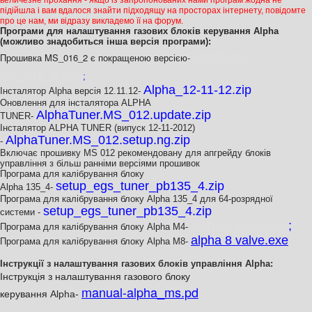
величезне прохання - якщо із запропонованих нами програм жодна не
підійшла і вам вдалося знайти підходящу на просторах інтернету, повідомте
про це нам, ми відразу викладемо її на форум.
Програми для налаштування газових блоків керування Alpha
(можливо знадобиться інша версія програми):
proshivka-
Прошивка MS_016_2 є покращеною версією
-
ms_016_2.etm
;
Alpha_12-11-12.zip
Інсталятор Alpha версія 12.11.12-
Оновлення для інсталятора ALPHA
AlphaTuner.MS_012.update.zip
TUNER-
Інсталятор ALPHA TUNER (випуск 12-11-2012)
AlphaTuner.MS_012.setup.ng.zip
-
Включає прошивку MS 012 рекомендовану для апгрейду блоків
управління з більш ранніми версіями прошивок
Програма для калібрування блоку
setup_egs_tuner_pb135_4.zip
Alpha
135_4-
Програма для калібрування блоку Alpha 135_4 для 64-розрядної
setup_egs_tuner_pb135_4.zip
системи
-
alpha 4 valve.exe
;
Програма для калібрування блоку Alpha М4-
alpha 8 valve.exe
Програма для калібрування блоку Alpha М8-
;
Інструкції з налаштування газових блоків управління Alpha:
Інструкція з налаштування газового блоку
manual-alpha_ms.pd
керування
Alpha-