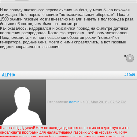
И по поводу внезапного переключения на бенз, у меня была похожая
ситуация. Но с переключением "по максимальным оборотам". После
1500 об/мин газовые мозги внезапно начали видеть в полтора-два раза
больше оборотов, чем было на тахометре.
Как оказалось, надорвался и окислился провод на фильтре датчика
положения распредвала. Когда его перепаял - всё нормализовалось.
Предположили, что при повышении оборотов росли "помехи" от
генератора, родные бенз. мозги с ними справлялись, а вот газовые
видели неправильные значения.
ALPHA
#1049
Отправлено
admin
на
01 May 2016 - 07:52 PM
Шановні відвідувачі! Нам не завжди вдається оперативно відстежувати та
оновлювати програми для налаштування газових блоків керування. Тому