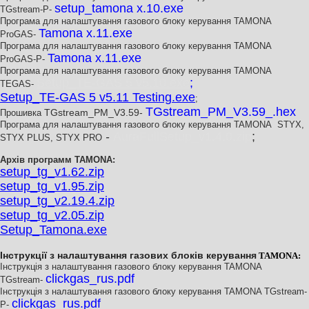
setup_tamona x.10.exe
TGstream-P-
Програма для налаштування газового блоку керування TAMONA
Tamona x.11.exe
ProGAS-
Програма для налаштування газового блоку керування TAMONA
Tamona x.11.exe
ProGAS-P-
Програма для налаштування газового блоку керування TAMONA
Setup_TE-GAS 5 v5.10.exe
;
TEGAS-
Setup_TE-GAS 5 v5.11 Testing.exe
;
TGstream_PM_V3.59_.hex
TGstream_PM_V3.59-
Прошивка
Програма для налаштування газового блоку керування TAMONA STYX,
AuraFullSetup_v1.4.0.zip
;
-
STYX PLUS, STYX PRO
Архів программ
TAMONA
:
setup_tg_v1.62.zip
setup_tg_v1.95.zip
setup_tg_v2.19.4.zip
setup_tg_v2.05.zip
Setup_Tamona.exe
Інструкції з налаштування газових блоків керування
TAMONA
:
Інструкція з налаштування газового блоку керування TAMONA
clickgas_rus.pdf
TGstream-
Інструкція з налаштування газового блоку керування TAMONA TGstream-
clickgas_rus.pdf
P-