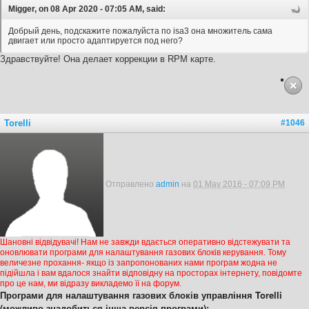
Migger, on 08 Apr 2020 - 07:05 AM, said:
Добрый день, подскажите пожалуйста по isa3 она множитель сама
двигает или просто адаптируется под него?
Здравствуйте! Она делает коррекции в RPM карте.
Torelli
#1046
Отправлено
admin
на
01 May 2016 - 07:09 PM
Шановні відвідувачі! Нам не завжди вдається оперативно відстежувати та
оновлювати програми для налаштування газових блоків керування. Тому
величезне прохання- якщо із запропонованих нами програм жодна не
підійшла і вам вдалося знайти відповідну на просторах інтернету, повідомте
про це нам, ми відразу викладемо її на форум.
Програми для налаштування газових блоків управління Torelli
(можливо знадобиться інша версія програми):