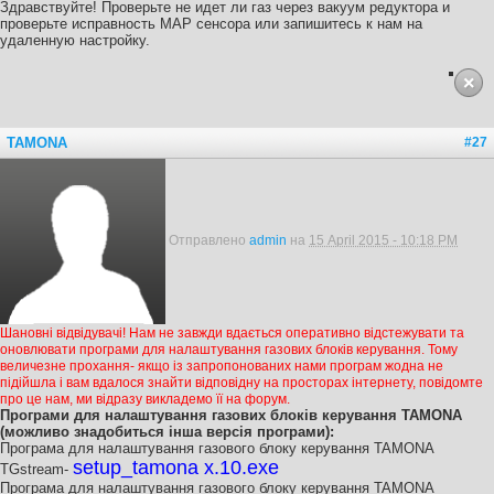
Здравствуйте! Проверьте не идет ли газ через вакуум редуктора и
проверьте исправность MAP сенсора или запишитесь к нам на
удаленную настройку.
TAMONA
#27
Отправлено
admin
на
15 April 2015 - 10:18 PM
Шановні відвідувачі! Нам не завжди вдається оперативно відстежувати та
оновлювати програми для налаштування газових блоків керування. Тому
величезне прохання- якщо із запропонованих нами програм жодна не
підійшла і вам вдалося знайти відповідну на просторах інтернету, повідомте
про це нам, ми відразу викладемо її на форум.
Програми для налаштування газових блоків керування TAMONA
(можливо знадобиться інша версія програми):
Програма для налаштування газового блоку керування TAMONA
setup_tamona x.10.exe
TGstream-
Програма для налаштування газового блоку керування TAMONA