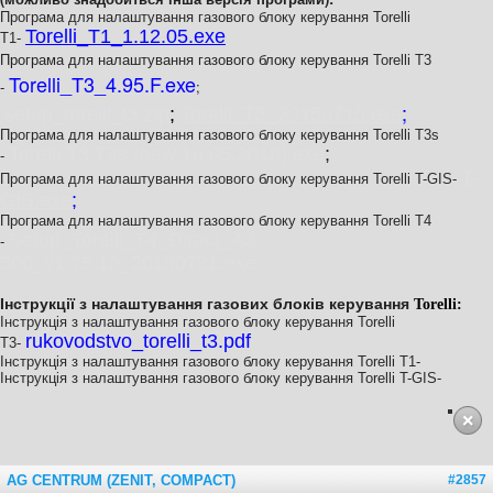
Програма для налаштування газового блоку керування Torelli
Torelli_T1_1.12.05.exe
T1-
Програма для налаштування газового блоку керування
Torelli T3
Torelli_T3_4.95.F.exe
;
-
Torelli_T3_20150715.exe
;
setup_torelli_t3.zip
;
Програма для налаштування газового блоку керування Torelli T3s
Torelli T3,T3s (new 18.05.2018).exe
;
-
T-
Програма для налаштування газового блоку керування Torelli T-GIS-
GIS.exe
;
Програма для налаштування газового блоку керування Torelli T4
Setup_Torelli_T4_Direct_AJ-
-
500_v1.75.10_20180731.exe
Інструкції з налаштування газових блоків керування
Torelli:
Інструкція з налаштування газового блоку керування
Torelli
rukovodstvo_torelli_t3.pdf
T3-
Інструкція з налаштування газового блоку керування Torelli T1-
Інструкція з налаштування газового блоку керування Torelli T-GIS-
AG CENTRUM (ZENIT, COMPACT)
#2857