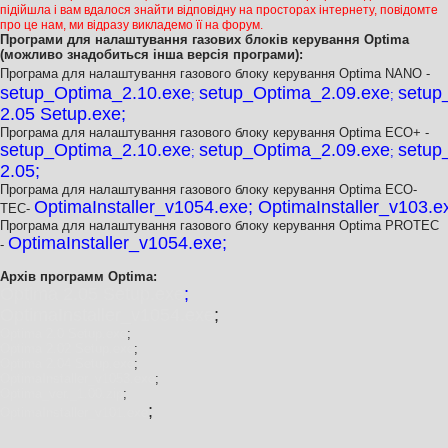
підійшла і вам вдалося знайти відповідну на просторах інтернету, повідомте
про це нам, ми відразу викладемо її на форум.
Програми для налаштування газових блоків керування Optima
(можливо знадобиться інша версія програми):
Програма для налаштування газового блоку керування Optima NANO -
setup_Optima_2.10.exe
setup_Optima_2.09.exe
setup
;
;
2.05 Setup.exe
;
Програма для налаштування газового блоку керування Optima ECO+ -
setup_Optima_2.10.exe
setup_Optima_2.09.exe
setup
;
;
2.05
;
Програма для налаштування газового блоку керування Optima ECO-
OptimaInstaller_v1054.exe
;
OptimaInstaller_v103.e
TEC-
Програма для налаштування газового блоку керування Optima PROTEC
OptimaInstaller_v1054.exe
;
-
Архів программ Optima:
Optima 2.05 Setup.exe
;
OptimaInstaller_v1054.exe
;
Optima 2.0 Setup.exe
;
Optima 2.02 Setup.exe
;
Optima 2.04 Setup.exe
;
OptimaInstaller_v1053.exe
;
Optima_ver._1.00.zip
;
;
OptimaInstaller_v101.exe