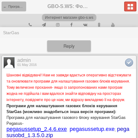
GBO-S.WS: Форум
← Программы, инструкции.
Интернет магазин gbo-s.ws
StarGas
Reply
admin
01 May 2016
Шановні відвідувачі! Нам не завжди вдається оперативно відстежувати
та оновлювати програми для налаштування газових блоків керування.
Тому величезне прохання- якщо із запропонованих нами програм
жодна не підійшла і вам вдалося знайти відповідну на просторах
інтернету, повідомте про це нам, ми відразу викладемо її на форум.
Програми для налаштування газових блоків керування
StarGas (можливо знадобиться інша версія програми):
Програма для налаштування газового блоку керування StarGas
Pegasus-
pegasussetup_2.4.6.exe
;
pegasussetup.exe
pega
;
susobd_1.3.5.0.zip