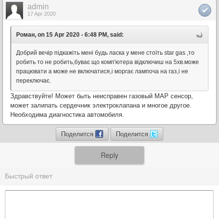
admin
17 Apr 2020
Роман, on 15 Apr 2020 - 6:48 PM, said:
Добрий вечір підкажіть мені будь ласка у мене стоїть star gas ,то
робить то не робить,буває що комп'ютера відключиш на 5хв.може
працювати а може не включатися,і моргає лампоча на газ,і не
переключає.
Здравствуйте! Может быть неисправен газовый MAP сенсор,
может залипать сердечник электроклапана и многое другое.
Необходима диагностика автомобиля.
Поделится
Поделится
Reply
Быстрый ответ