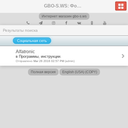
GBO-S.WS: Форум
Интернет магазин gbo-s.ws
Результаты поиска
Социальная сеть
Alfatronic
в Программы, инструкции.
Отправлено
Mar 26 2016 02:57 PM
(admin)
Полная версия
English (USA) (COPY)