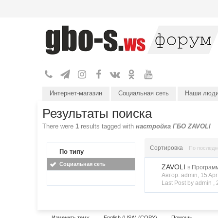
Интернет-магазин
Социальная сеть
Наши люд
Результаты поиска
There were
1
results tagged with
настройка ГБО ZAVOLI
Сортировка
По послед
По типу
Социальная сеть
ZAVOLI
в
Программ
Автор: admin, 15 Ap
Last Post by admin ,
Изменить тему
English (USA) (COPY)
Помощь