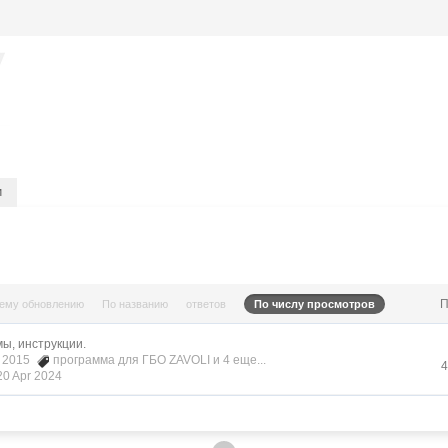
и
П
нему обновлению
По названию
ответов
По числу просмотров
ы, инструкции.
r 2015
программа для ГБО ZAVOLI
и 4 еще...
4
20 Apr 2024