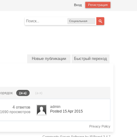
Вход
Регистрация
Социальная
сеть
Новые публикации
Быстрый переход
орядок
(я-а)
(а-я)
admin
4 ответов
Posted 15 Apr 2015
1690 просмотров
Privacy Policy
Community Forum Software by IP.Board 3.4.7