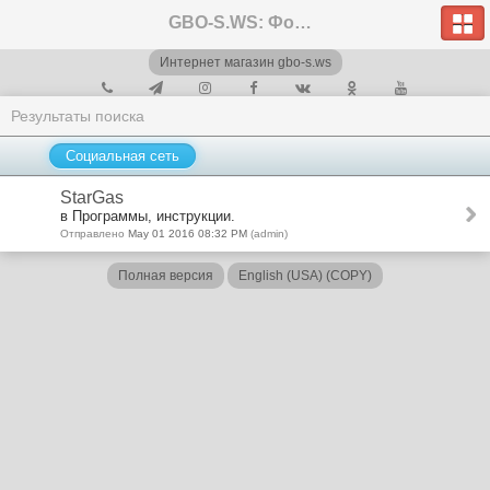
GBO-S.WS: Форум
Интернет магазин gbo-s.ws
Результаты поиска
Социальная сеть
StarGas
в Программы, инструкции.
Отправлено
May 01 2016 08:32 PM
(admin)
Полная версия
English (USA) (COPY)