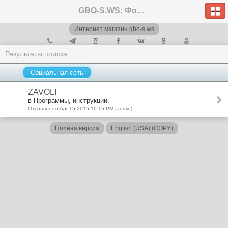
GBO-S.WS: Форум
Интернет магазин gbo-s.ws
Результаты поиска
Социальная сеть
ZAVOLI
в Программы, инструкции.
Отправлено
Apr 15 2015 10:15 PM
(admin)
Полная версия
English (USA) (COPY)