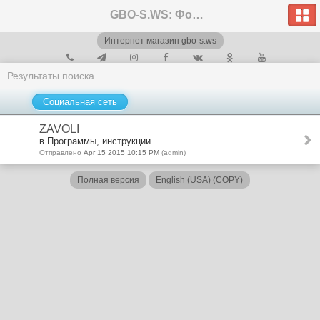
GBO-S.WS: Форум
Интернет магазин gbo-s.ws
Результаты поиска
Социальная сеть
ZAVOLI
в Программы, инструкции.
Отправлено
Apr 15 2015 10:15 PM
(admin)
Полная версия
English (USA) (COPY)