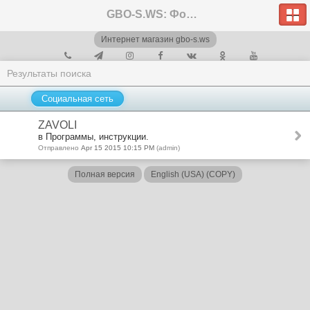
GBO-S.WS: Форум
Интернет магазин gbo-s.ws
Результаты поиска
Социальная сеть
ZAVOLI
в Программы, инструкции.
Отправлено
Apr 15 2015 10:15 PM
(admin)
Полная версия
English (USA) (COPY)