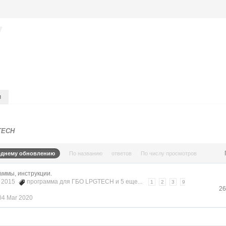
и
TECH
еднему обновлению
По названию
ответов
По числу просмотров
аммы, инструкции.
r 2015
программа для ГБО LPGTECH
и 5 еще...
1
2
3
9
26
04 Mar 2020