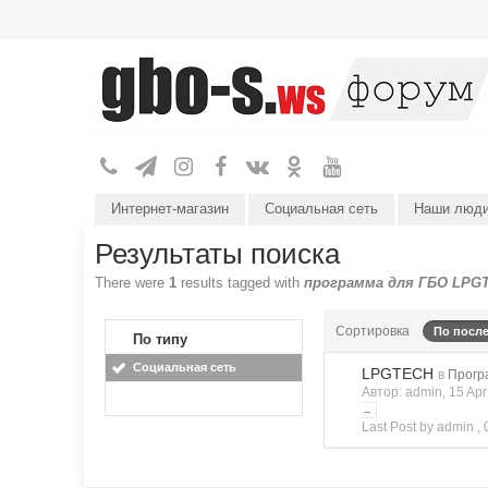
Интернет-магазин
Социальная сеть
Наши люд
Результаты поиска
There were
1
results tagged with
программа для ГБО LPG
Сортировка
По посл
По типу
Социальная сеть
LPGTECH
в
Прогр
Автор: admin, 15 Ap
→
Last Post by admin ,