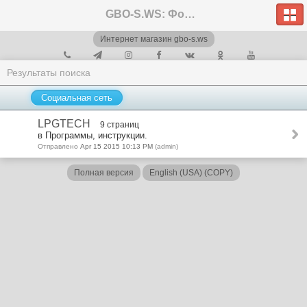
GBO-S.WS: Форум
Интернет магазин gbo-s.ws
Результаты поиска
Социальная сеть
LPGTECH
9 страниц
в Программы, инструкции.
Отправлено
Apr 15 2015 10:13 PM
(admin)
Полная версия
English (USA) (COPY)