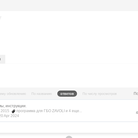
и
П
нему обновлению
По названию
ответов
По числу просмотров
ы, инструкции.
r 2015
программа для ГБО ZAVOLI
и 4 еще...
4
20 Apr 2024