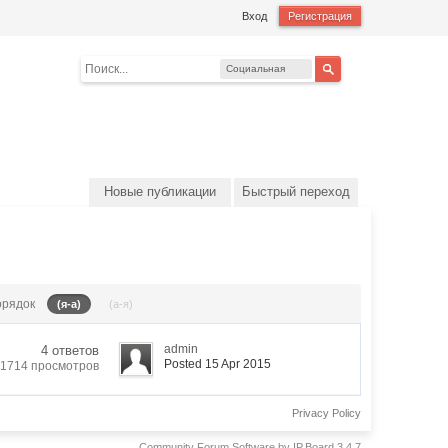
Вход
Регистрация
Социальная
сеть
Новые публикации
Быстрый переход
орядок
(я-а)
(а-я)
admin
4 ответов
Posted 15 Apr 2015
1714 просмотров
Privacy Policy
Community Forum Software by IP.Board 3.4.7