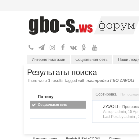
Интернет-магазин
Социальная сеть
Наши люд
Результаты поиска
There were
1
results tagged with
настройка ГБО ZAVOLI
Сортировка
По послед
По типу
Социальная сеть
ZAVOLI
в
Программ
Автор: admin, 15 Ap
Last Post by admin ,
Изменить тему
English (USA) (COPY)
Помощь