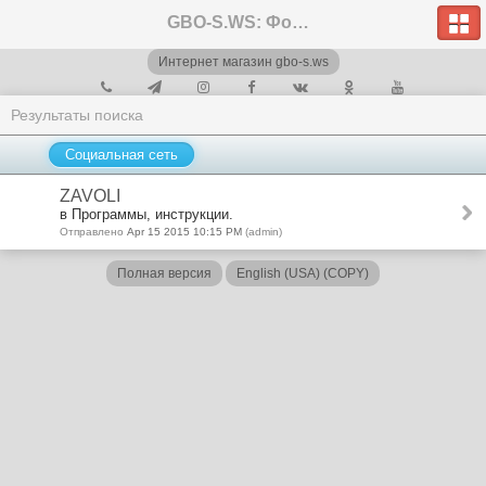
GBO-S.WS: Форум
Интернет магазин gbo-s.ws
Результаты поиска
Социальная сеть
ZAVOLI
в Программы, инструкции.
Отправлено
Apr 15 2015 10:15 PM
(admin)
Полная версия
English (USA) (COPY)