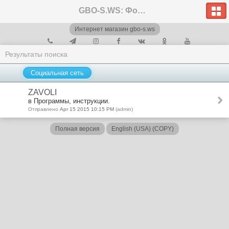
GBO-S.WS: Форум
Интернет магазин gbo-s.ws
Результаты поиска
Социальная сеть
ZAVOLI
в Программы, инструкции.
Отправлено
Apr 15 2015 10:15 PM
(admin)
Полная версия
English (USA) (COPY)