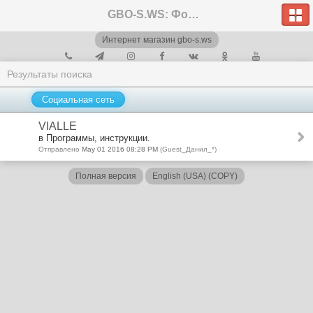
GBO-S.WS: Форум
Интернет магазин gbo-s.ws
Результаты поиска
Социальная сеть
VIALLE
в Программы, инструкции.
Отправлено
May 01 2016 08:28 PM
(Guest_Данил_*)
Полная версия
English (USA) (COPY)