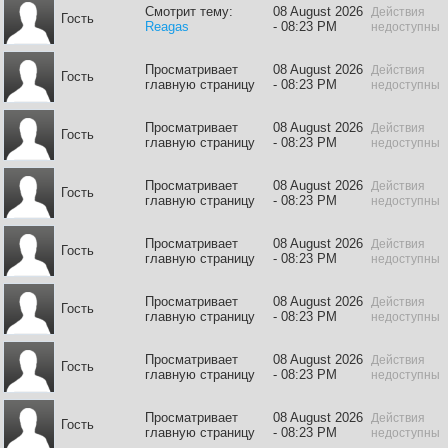
Смотрит тему:
08 August 2026
Действия
Гость
Reagas
- 08:23 PM
недоступны
Просматривает
08 August 2026
Действия
Гость
главную страницу
- 08:23 PM
недоступны
Просматривает
08 August 2026
Действия
Гость
главную страницу
- 08:23 PM
недоступны
Просматривает
08 August 2026
Действия
Гость
главную страницу
- 08:23 PM
недоступны
Просматривает
08 August 2026
Действия
Гость
главную страницу
- 08:23 PM
недоступны
Просматривает
08 August 2026
Действия
Гость
главную страницу
- 08:23 PM
недоступны
Просматривает
08 August 2026
Действия
Гость
главную страницу
- 08:23 PM
недоступны
Просматривает
08 August 2026
Действия
Гость
главную страницу
- 08:23 PM
недоступны