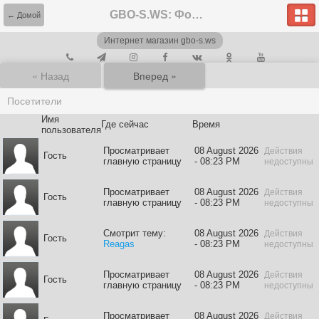
GBO-S.WS: Форум
← Домой
Интернет магазин gbo-s.ws
« Назад
Вперед »
Посетители
Имя
Где сейчас
Время
пользователя
Просматривает
08 August 2026
Действия
Гость
главную страницу
- 08:23 PM
недоступны
Просматривает
08 August 2026
Действия
Гость
главную страницу
- 08:23 PM
недоступны
Смотрит тему:
08 August 2026
Действия
Гость
Reagas
- 08:23 PM
недоступны
Просматривает
08 August 2026
Действия
Гость
главную страницу
- 08:23 PM
недоступны
Просматривает
08 August 2026
Действия