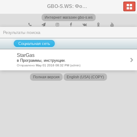
GBO-S.WS: Форум
Интернет магазин gbo-s.ws
Результаты поиска
Социальная сеть
StarGas
в Программы, инструкции.
Отправлено
May 01 2016 08:32 PM
(admin)
Полная версия
English (USA) (COPY)