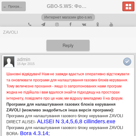
GBO-S.WS: Форум
← Программы, инструкции.
Интернет магазин gbo-s.ws
ZAVOLI
Reply
admin
15 Apr 2015
Шановні відвідувачі! Нам не завжди вдається оперативно відстежувати
та оновлювати програми для налаштування газових блоків керування.
Тому величезне прохання - якщо із запропонованих нами програм
жодна не підійшла і вам вдалося знайти підходящу на просторах
інтернету, повідомте про це нам, ми відразу викладемо її на форум.
Програми для налаштування газових блоків керування
ZAVOLI (можливо знадобиться інша версія програми):
Програма для налаштування газового блоку керування ZAVOLI
ALISEI N 3,4,5,6,8 cillinders.exe
DIRECT ALISEI-
Програма для налаштування газового блоку керування ZAVOLI
B
ora 4.3.14
;
BORA-