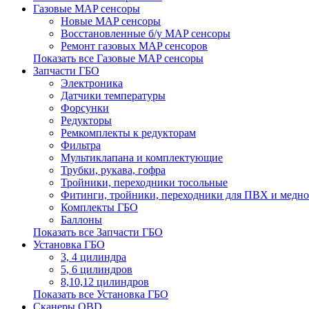
Газовые MAP сенсоры
Новые MAP сенсоры
Восстановленные б/у MAP сенсоры
Ремонт газовых MAP сенсоров
Показать все Газовые MAP сенсоры
Запчасти ГБО
Электроника
Датчики температуры
Форсунки
Редукторы
Ремкомплекты к редукторам
Фильтра
Мультиклапана и комплектующие
Трубки, рукава, гофра
Тройники, переходники тосольные
Фитинги, тройники, переходники для ПВХ и медно
Комплекты ГБО
Баллоны
Показать все Запчасти ГБО
Установка ГБО
3, 4 цилиндра
5, 6 цилиндров
8,10,12 цилиндров
Показать все Установка ГБО
Сканеры OBD