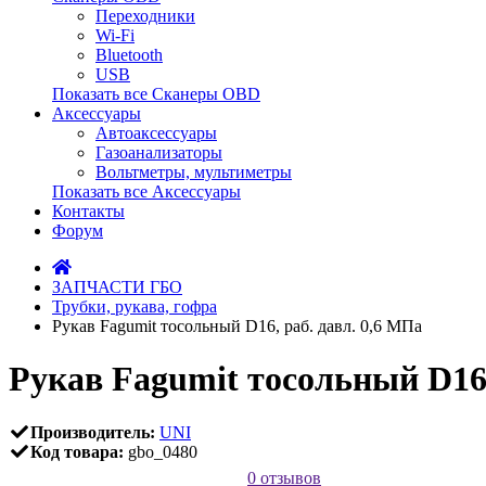
Переходники
Wi-Fi
Bluetooth
USB
Показать все Сканеры OBD
Аксессуары
Автоаксессуары
Газоанализаторы
Вольтметры, мультиметры
Показать все Аксессуары
Контакты
Форум
ЗАПЧАСТИ ГБО
Трубки, рукава, гофра
Рукав Fagumit тосольный D16, раб. давл. 0,6 MПа
Рукав Fagumit тосольный D1
Производитель:
UNI
Код товара:
gbo_0480
0 отзывов