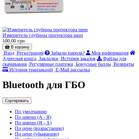
Измеритель глубины протектора шин
100.00 грн
В корзину
Вход
Регистрация
Забыли пароль?
Моя информация
Адресная книга
Закладки
История заказов
Файлы для
скачивания
Регулярные платежи
Бонусные баллы
Возвраты
История транзакций
E-Mail рассылка
Bluetooth для ГБО
Сортировать
По умолчанию
По имени (A - Я)
По имени (Я - A)
По цене (возрастанию)
По цене (убыванию)