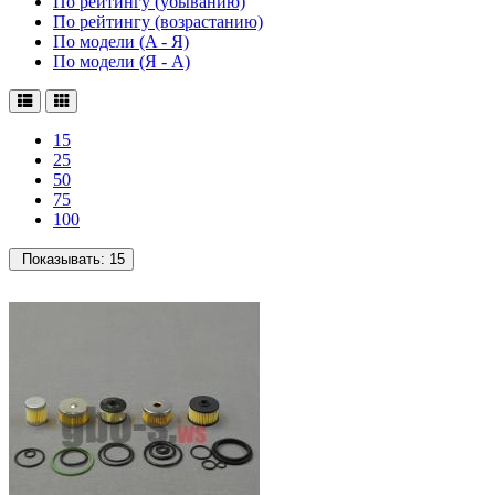
По рейтингу (убыванию)
По рейтингу (возрастанию)
По модели (A - Я)
По модели (Я - A)
15
25
50
75
100
Показывать:
15