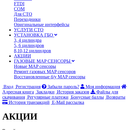
FTDI
COM
Для СТО
Переходники
Оригинальные интерфейсы
УСЛУГИ СТО
УСТАНОВКА ГБО
3, 4 цилиндра
5, 6 цилиндров
8,10,12 цилиндров
АКЦИИ
ГАЗОВЫЕ MAP СЕНСОРЫ
Новые MAP сенсоры
Ремонт газовых MAP сенсоров
Восстановленные б/у MAP сенсоры
Вход
Регистрация
Забыли пароль?
Моя информация
Адресная книга
Закладки
История заказов
Файлы для
скачивания
Регулярные платежи
Бонусные баллы
Возвраты
История транзакций
E-Mail рассылка
АКЦИИ